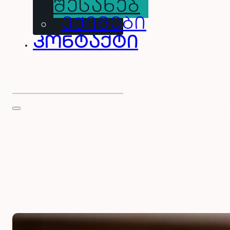
ᲨᲔᲡᲐᲮᲔᲑ
ᲔᲥᲘᲛᲔᲑᲘ
კონტაქტი