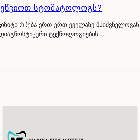
 ᲔᲬᲕᲘᲝᲗ ᲡᲢᲝᲛᲐᲢᲝᲚᲝᲒᲡ?
ზიტი რჩება ერთ-ერთ ყველაზე მნიშვნელოვან
 დიაგნოსტიკური ტექნოლოგიების…