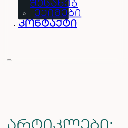
ᲨᲔᲡᲐᲮᲔᲑ
ᲔᲥᲘᲛᲔᲑᲘ
კონტაქტი
არტიკლები: