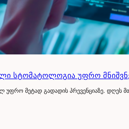
ᲣᲚᲘ ᲡᲢᲝᲛᲐᲢᲝᲚᲝᲒᲘᲐ ᲣᲤᲠᲝ ᲛᲜᲘᲨᲕ
 უფრო მეტად გადადის პრევენციაზე. დღეს მ