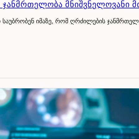
 ᲯᲐᲜᲛᲠᲗᲔᲚᲝᲑᲐ ᲛᲜᲘᲨᲕᲜᲔᲚᲝᲕᲐᲜᲘ Მ
 საუბრობენ იმაზე, რომ ღრძილების ჯანმრთე