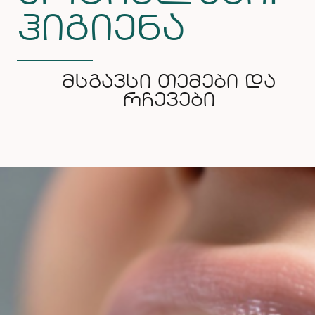
ჰიგიენა
ᲛᲡᲒᲐᲕᲡᲘ ᲗᲔᲛᲔᲑᲘ ᲓᲐ
ᲠᲩᲔᲕᲔᲑᲘ