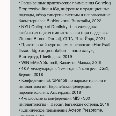
• Расширенные практические применения Conelog
Progressive-line и iSy, цифровые и традиционные
подходы, обзор синергии системы и использование
биоматериалов BioHorizons, Вимсхайм, 2022
• NYU College of Dentistry, 11-я ежегодная
глобальная неделя имплантологии (при поддержке
Zimmer Biomet Dental), США, Нью-Йорк, 2021
• Практический курс по имплантологии «Hard/soft
tissue ridge augmentation – made easy»,
Винтертур, Швейцария, 2019
• WIN EMEA Summit, Валлетта, Мальта, 2019
• 48-й международный ежегодный конгресс DGZI,
Берлин, 2018
• Конференция EuroPerio9 по пародонтологии и
имплантологии, Европейская федерация
пародонтологии, Амстердам, 2018
• 4-я глобальная конференция MIS «360
имплантология», Нассау, Багамские острова, 2018
• Клиническое применение Acteon Piezotome,
Тбилиси, 2018